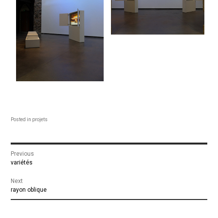
Posted in
projets
Navigation
Previous
Previous
variétés
de
post:
Next
Next
rayon oblique
l’article
post: