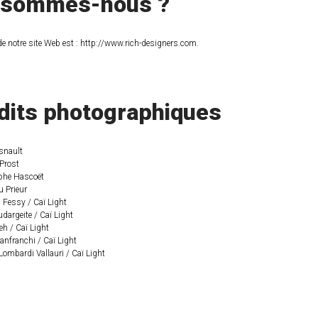
 sommes-nous ?
de notre site Web est : http://www.rich-designers.com.
dits photographiques
snault
Prost
phe Hascoët
 Prieur
Fessy / Caï Light
dargeite / Caï Light
eh / Caï Light
anfranchi / Caï Light
Lombardi Vallauri / Caï Light