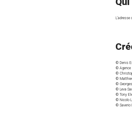
Qui
L’adresse 
Cré
© Denis E
© Agence 
© Christo
© Matthieu
© Georges 
© Leva Sau
© Tony Eli
© Nicolo L
© Saverio 