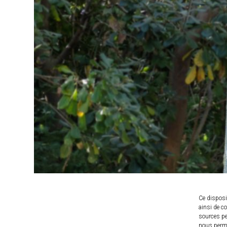
Ce disposi
ainsi de co
sources peu
nous permet