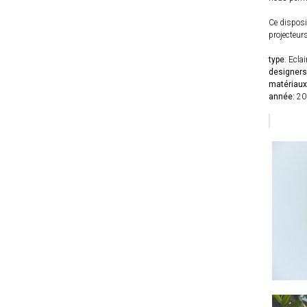
Ce disposit
projecteur
type
: Eclai
designers
matériaux
année:
20