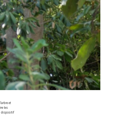
’arbre et
ère les
 dispositif