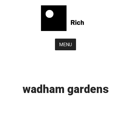
Skip
to
content
MENU
wadham gardens