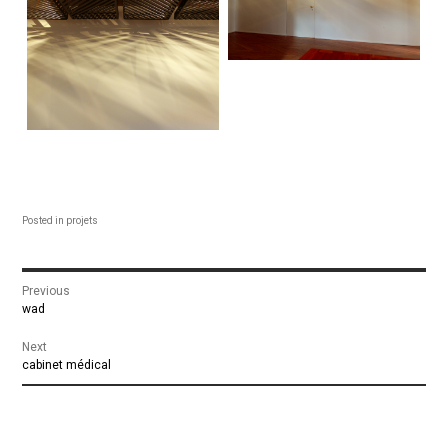
Posted in
projets
Navigation
Previous
Previous
wad
de
post:
Next
Next
cabinet médical
l’article
post: