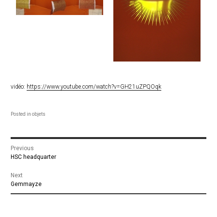
vidéo:
https://www.youtube.com/watch?v=GH21uZPQOqk
Posted in
objets
Navigation
Previous
Previous
HSC headquarter
de
post:
Next
Next
Gemmayze
l’article
post: